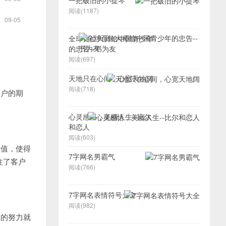
一把破旧的小提琴
阅读(1187)
09-05
全球百位大师给中国青少年
的忠告--书为友
阅读(697)
天地只在心间，心宽天地阔
阅读(718)
客户的期
心灵感悟，美丽人生--比尔
和恋人
阅读(603)
望值，使得
7字网名男霸气
住了客户
阅读(766)
7字网名表情符号大全
阅读(982)
你的努力就