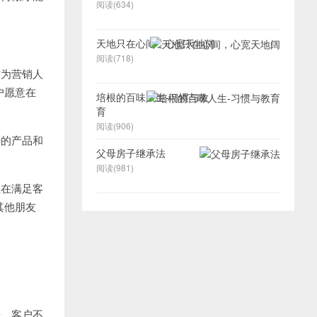
阅读(634)
天地只在心间，心宽天地阔
阅读(718)
作为营销人
户愿意在
培根的百味人生-习惯与教
育
阅读(906)
好的产品和
父母房子继承法
阅读(981)
且在满足客
其他朋友
来，客户不