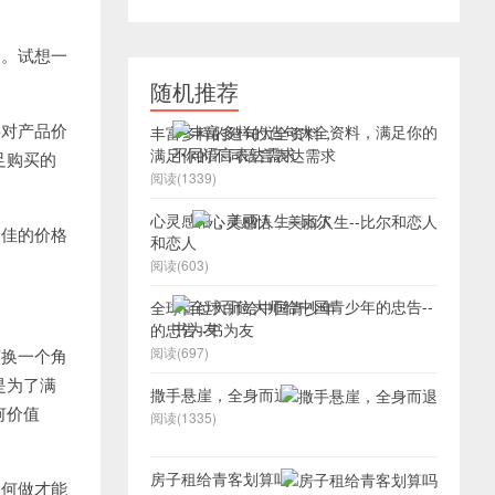
一。试想一
随机推荐
将对产品价
丰富多样的造句大全资料，
满足你的不同语言表达需求
足购买的
阅读(1339)
心灵感悟，美丽人生--比尔
最佳的价格
和恋人
阅读(603)
全球百位大师给中国青少年
的忠告--书为友
阅读(697)
该换一个角
是为了满
撒手悬崖，全身而退
何价值
阅读(1335)
房子租给青客划算吗
如何做才能