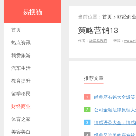
易搜猫
当前位置：
首页
>
财经商
策略营销13
首页
作者：
华盛易搜猫
来源：
www.y
热点资讯
我爱旅游
汽车生活
推荐文章
教育提升
留学移民
经典座右铭大全爆笑
1
财经商业
公司金融法律原理大全
2
体育之家
情感语录大全：情感
3
美容美白
经典又唯美的座右铭
4