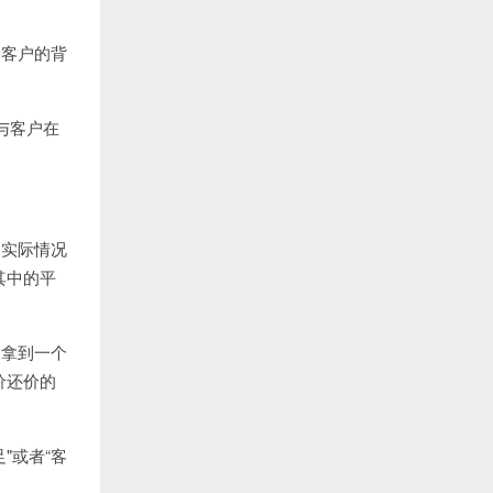
论客户的背
与客户在
的实际情况
其中的平
够拿到一个
价还价的
足
"
或者“客